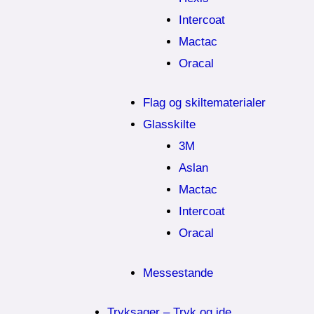
Intercoat
Mactac
Oracal
Flag og skiltematerialer
Glasskilte
3M
Aslan
Mactac
Intercoat
Oracal
Messestande
Tryksager – Tryk og ide