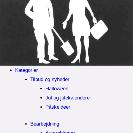
Kategorier
Tilbud og nyheder
Halloween
Jul og julekalendere
Påskeideer
Bearbejdning