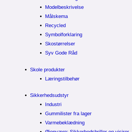
Modelbeskrivelse
Målskema
Recycled
Symbolforklaring
Skostørrelser
Syv Gode Råd
Skole produkter
Læringstilbehør
Sikkerhedsudstyr
Industri
Gummilister fra lager
Varmebeklædning
Øjenværn; Sikkerhedsbriller og visirer