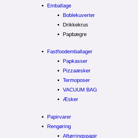
Emballage
Boblekuverter
Drikkekrus
Papbægre
Fastfoodemballager
Papkasser
Pizzaæsker
Termoposer
VACUUM BAG
Æsker
Papirvarer
Rengøring
Aftørringspapir