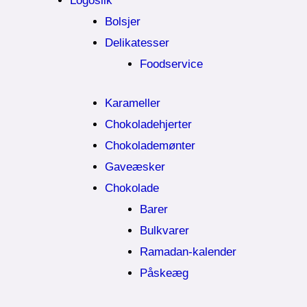
Logoslik
Bolsjer
Delikatesser
Foodservice
Karameller
Chokoladehjerter
Chokolademønter
Gaveæsker
Chokolade
Barer
Bulkvarer
Ramadan-kalender
Påskeæg