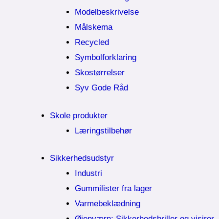
Modelbeskrivelse
Målskema
Recycled
Symbolforklaring
Skostørrelser
Syv Gode Råd
Skole produkter
Læringstilbehør
Sikkerhedsudstyr
Industri
Gummilister fra lager
Varmebeklædning
Øjenværn; Sikkerhedsbriller og visirer