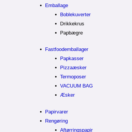
Emballage
Boblekuverter
Drikkekrus
Papbægre
Fastfoodemballager
Papkasser
Pizzaæsker
Termoposer
VACUUM BAG
Æsker
Papirvarer
Rengøring
Aftørringspapir