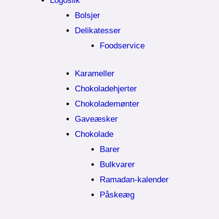
Logoslik
Bolsjer
Delikatesser
Foodservice
Karameller
Chokoladehjerter
Chokolademønter
Gaveæsker
Chokolade
Barer
Bulkvarer
Ramadan-kalender
Påskeæg