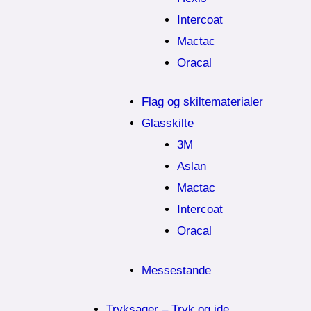
Intercoat
Mactac
Oracal
Flag og skiltematerialer
Glasskilte
3M
Aslan
Mactac
Intercoat
Oracal
Messestande
Tryksager – Tryk og ide