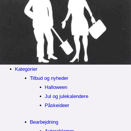
Kategorier
Tilbud og nyheder
Halloween
Jul og julekalendere
Påskeideer
Bearbejdning