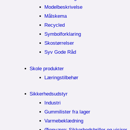
Modelbeskrivelse
Målskema
Recycled
Symbolforklaring
Skostørrelser
Syv Gode Råd
Skole produkter
Læringstilbehør
Sikkerhedsudstyr
Industri
Gummilister fra lager
Varmebeklædning
Øjenværn; Sikkerhedsbriller og visirer