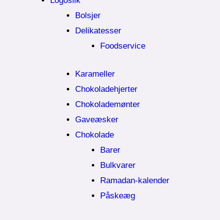
Logoslik
Bolsjer
Delikatesser
Foodservice
Karameller
Chokoladehjerter
Chokolademønter
Gaveæsker
Chokolade
Barer
Bulkvarer
Ramadan-kalender
Påskeæg