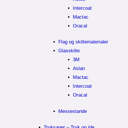
Intercoat
Mactac
Oracal
Flag og skiltematerialer
Glasskilte
3M
Aslan
Mactac
Intercoat
Oracal
Messestande
Tryksager – Tryk og ide