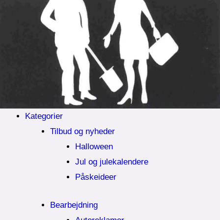
Kategorier
Tilbud og nyheder
Halloween
Jul og julekalendere
Påskeideer
Bearbejdning