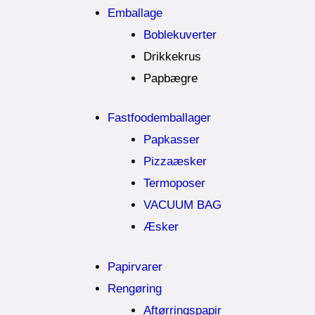
Emballage
Boblekuverter
Drikkekrus
Papbægre
Fastfoodemballager
Papkasser
Pizzaæsker
Termoposer
VACUUM BAG
Æsker
Papirvarer
Rengøring
Aftørringspapir