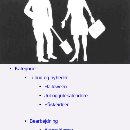
Kategorier
Tilbud og nyheder
Halloween
Jul og julekalendere
Påskeideer
Bearbejdning