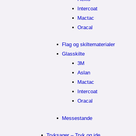
Intercoat
Mactac
Oracal
Flag og skiltematerialer
Glasskilte
3M
Aslan
Mactac
Intercoat
Oracal
Messestande
Tryksager – Tryk og ide