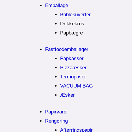
Emballage
Boblekuverter
Drikkekrus
Papbægre
Fastfoodemballager
Papkasser
Pizzaæsker
Termoposer
VACUUM BAG
Æsker
Papirvarer
Rengøring
Aftørringspapir