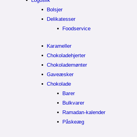
Logoslik
Bolsjer
Delikatesser
Foodservice
Karameller
Chokoladehjerter
Chokolademønter
Gaveæsker
Chokolade
Barer
Bulkvarer
Ramadan-kalender
Påskeæg