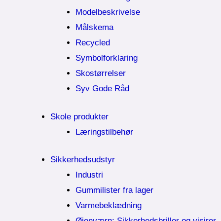
Modelbeskrivelse
Målskema
Recycled
Symbolforklaring
Skostørrelser
Syv Gode Råd
Skole produkter
Læringstilbehør
Sikkerhedsudstyr
Industri
Gummilister fra lager
Varmebeklædning
Øjenværn; Sikkerhedsbriller og visirer