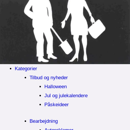
Kategorier
Tilbud og nyheder
Halloween
Jul og julekalendere
Påskeideer
Bearbejdning