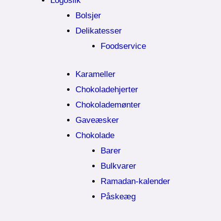
Logoslik
Bolsjer
Delikatesser
Foodservice
Karameller
Chokoladehjerter
Chokolademønter
Gaveæsker
Chokolade
Barer
Bulkvarer
Ramadan-kalender
Påskeæg