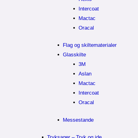
Intercoat
Mactac
Oracal
Flag og skiltematerialer
Glasskilte
3M
Aslan
Mactac
Intercoat
Oracal
Messestande
Tryksager – Tryk og ide