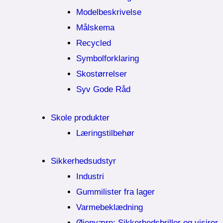
Modelbeskrivelse
Målskema
Recycled
Symbolforklaring
Skostørrelser
Syv Gode Råd
Skole produkter
Læringstilbehør
Sikkerhedsudstyr
Industri
Gummilister fra lager
Varmebeklædning
Øjenværn; Sikkerhedsbriller og visirer