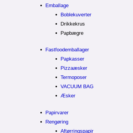
Emballage
Boblekuverter
Drikkekrus
Papbægre
Fastfoodemballager
Papkasser
Pizzaæsker
Termoposer
VACUUM BAG
Æsker
Papirvarer
Rengøring
Aftørringspapir