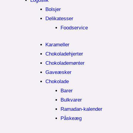
Logoslik
Bolsjer
Delikatesser
Foodservice
Karameller
Chokoladehjerter
Chokolademønter
Gaveæsker
Chokolade
Barer
Bulkvarer
Ramadan-kalender
Påskeæg