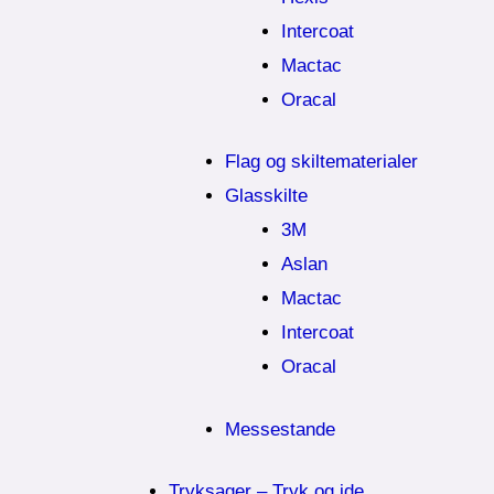
Intercoat
Mactac
Oracal
Flag og skiltematerialer
Glasskilte
3M
Aslan
Mactac
Intercoat
Oracal
Messestande
Tryksager – Tryk og ide