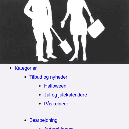
Kategorier
Tilbud og nyheder
Halloween
Jul og julekalendere
Påskeideer
Bearbejdning