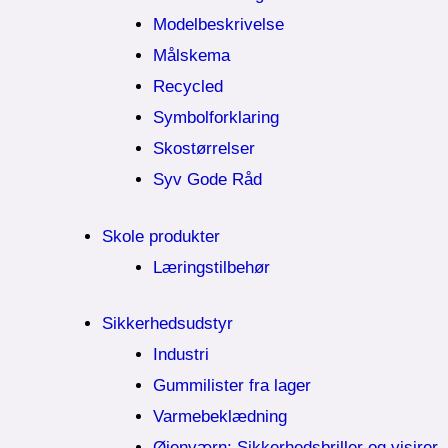
Modelbeskrivelse
Målskema
Recycled
Symbolforklaring
Skostørrelser
Syv Gode Råd
Skole produkter
Læringstilbehør
Sikkerhedsudstyr
Industri
Gummilister fra lager
Varmebeklædning
Øjenværn; Sikkerhedsbriller og visirer