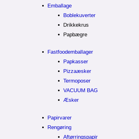
Emballage
Boblekuverter
Drikkekrus
Papbægre
Fastfoodemballager
Papkasser
Pizzaæsker
Termoposer
VACUUM BAG
Æsker
Papirvarer
Rengøring
Aftørringspapir