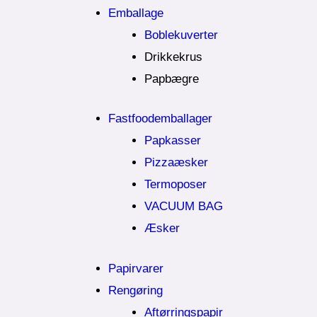
Emballage
Boblekuverter
Drikkekrus
Papbægre
Fastfoodemballager
Papkasser
Pizzaæsker
Termoposer
VACUUM BAG
Æsker
Papirvarer
Rengøring
Aftørringspapir