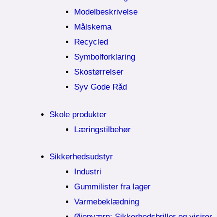
Modelbeskrivelse
Målskema
Recycled
Symbolforklaring
Skostørrelser
Syv Gode Råd
Skole produkter
Læringstilbehør
Sikkerhedsudstyr
Industri
Gummilister fra lager
Varmebeklædning
Øjenværn; Sikkerhedsbriller og visirer