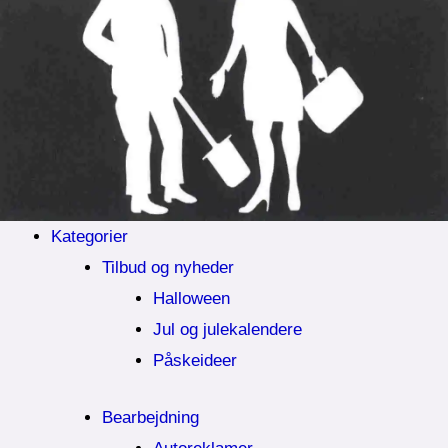
Kategorier
Tilbud og nyheder
Halloween
Jul og julekalendere
Påskeideer
Bearbejdning