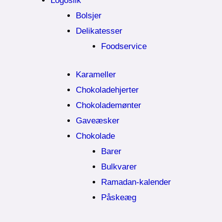
Logoslik
Bolsjer
Delikatesser
Foodservice
Karameller
Chokoladehjerter
Chokolademønter
Gaveæsker
Chokolade
Barer
Bulkvarer
Ramadan-kalender
Påskeæg