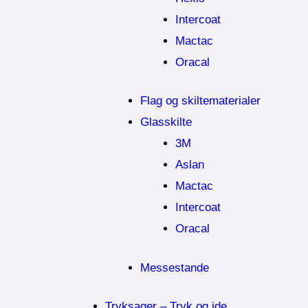
Intercoat
Mactac
Oracal
Flag og skiltematerialer
Glasskilte
3M
Aslan
Mactac
Intercoat
Oracal
Messestande
Tryksager – Tryk og ide