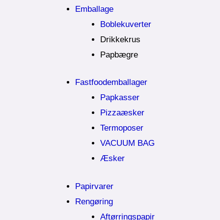
Emballage
Boblekuverter
Drikkekrus
Papbægre
Fastfoodemballager
Papkasser
Pizzaæsker
Termoposer
VACUUM BAG
Æsker
Papirvarer
Rengøring
Aftørringspapir