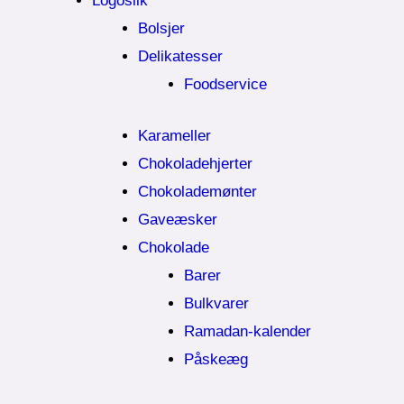
Logoslik
Bolsjer
Delikatesser
Foodservice
Karameller
Chokoladehjerter
Chokolademønter
Gaveæsker
Chokolade
Barer
Bulkvarer
Ramadan-kalender
Påskeæg