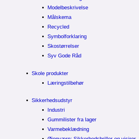
Modelbeskrivelse
Målskema
Recycled
Symbolforklaring
Skostørrelser
Syv Gode Råd
Skole produkter
Læringstilbehør
Sikkerhedsudstyr
Industri
Gummilister fra lager
Varmebeklædning
Øjenværn; Sikkerhedsbriller og visirer