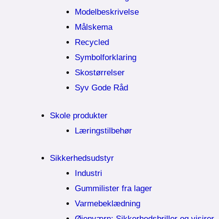
Modelbeskrivelse
Målskema
Recycled
Symbolforklaring
Skostørrelser
Syv Gode Råd
Skole produkter
Læringstilbehør
Sikkerhedsudstyr
Industri
Gummilister fra lager
Varmebeklædning
Øjenværn; Sikkerhedsbriller og visirer