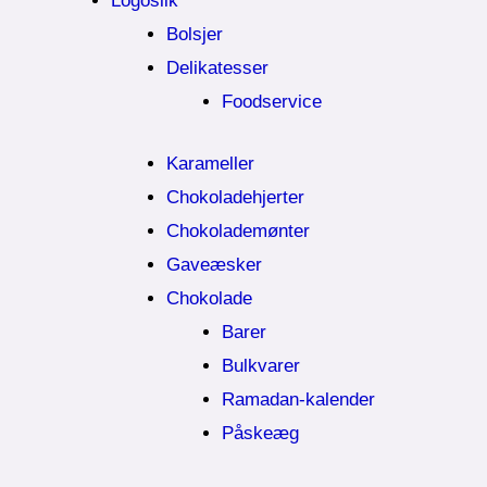
Logoslik
Bolsjer
Delikatesser
Foodservice
Karameller
Chokoladehjerter
Chokolademønter
Gaveæsker
Chokolade
Barer
Bulkvarer
Ramadan-kalender
Påskeæg