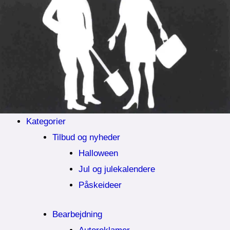
Kategorier
Tilbud og nyheder
Halloween
Jul og julekalendere
Påskeideer
Bearbejdning