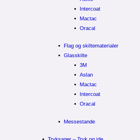
Intercoat
Mactac
Oracal
Flag og skiltematerialer
Glasskilte
3M
Aslan
Mactac
Intercoat
Oracal
Messestande
Tryksager – Tryk og ide