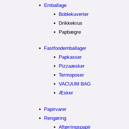
Emballage
Boblekuverter
Drikkekrus
Papbægre
Fastfoodemballager
Papkasser
Pizzaæsker
Termoposer
VACUUM BAG
Æsker
Papirvarer
Rengøring
Aftørringspapir