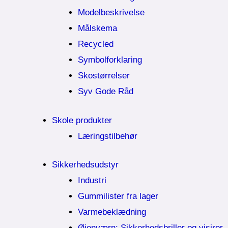
Modelbeskrivelse
Målskema
Recycled
Symbolforklaring
Skostørrelser
Syv Gode Råd
Skole produkter
Læringstilbehør
Sikkerhedsudstyr
Industri
Gummilister fra lager
Varmebeklædning
Øjenværn; Sikkerhedsbriller og visirer