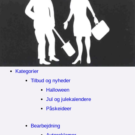
Kategorier
Tilbud og nyheder
Halloween
Jul og julekalendere
Påskeideer
Bearbejdning