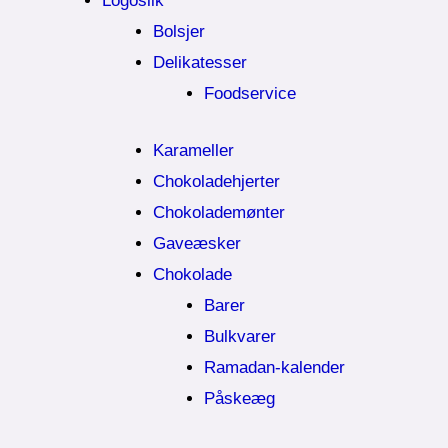
Logoslik
Bolsjer
Delikatesser
Foodservice
Karameller
Chokoladehjerter
Chokolademønter
Gaveæsker
Chokolade
Barer
Bulkvarer
Ramadan-kalender
Påskeæg