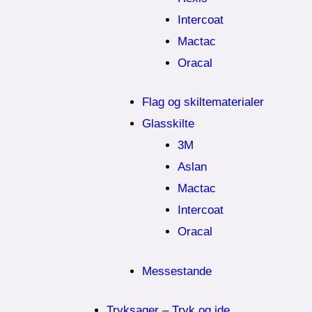
Intercoat
Mactac
Oracal
Flag og skiltematerialer
Glasskilte
3M
Aslan
Mactac
Intercoat
Oracal
Messestande
Tryksager – Tryk og ide