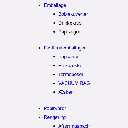
Emballage
Boblekuverter
Drikkekrus
Papbægre
Fastfoodemballager
Papkasser
Pizzaæsker
Termoposer
VACUUM BAG
Æsker
Papirvarer
Rengøring
Aftørringspapir