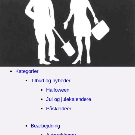
Kategorier
Tilbud og nyheder
Halloween
Jul og julekalendere
Påskeideer
Bearbejdning