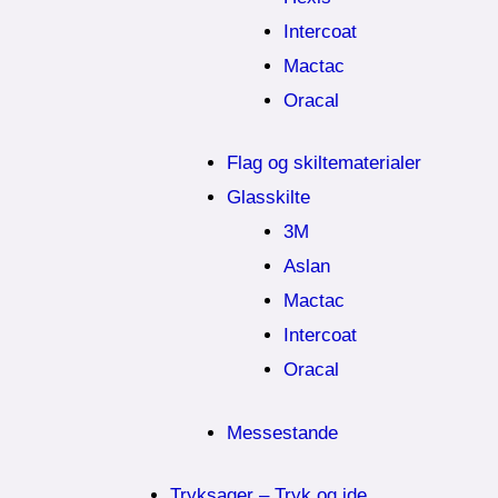
Intercoat
Mactac
Oracal
Flag og skiltematerialer
Glasskilte
3M
Aslan
Mactac
Intercoat
Oracal
Messestande
Tryksager – Tryk og ide