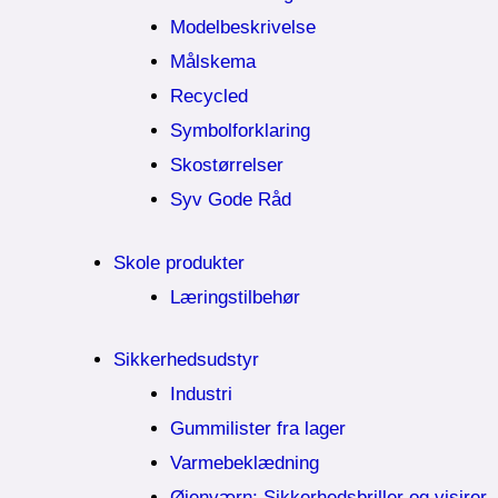
Modelbeskrivelse
Målskema
Recycled
Symbolforklaring
Skostørrelser
Syv Gode Råd
Skole produkter
Læringstilbehør
Sikkerhedsudstyr
Industri
Gummilister fra lager
Varmebeklædning
Øjenværn; Sikkerhedsbriller og visirer