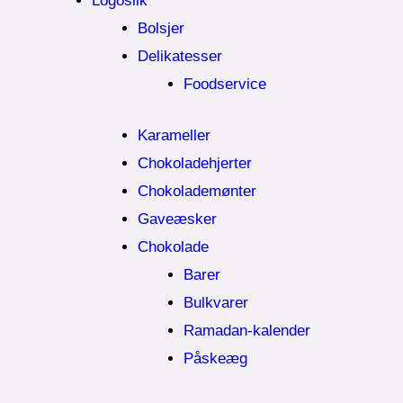
Logoslik
Bolsjer
Delikatesser
Foodservice
Karameller
Chokoladehjerter
Chokolademønter
Gaveæsker
Chokolade
Barer
Bulkvarer
Ramadan-kalender
Påskeæg