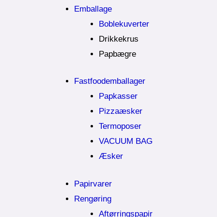
Emballage
Boblekuverter
Drikkekrus
Papbægre
Fastfoodemballager
Papkasser
Pizzaæsker
Termoposer
VACUUM BAG
Æsker
Papirvarer
Rengøring
Aftørringspapir