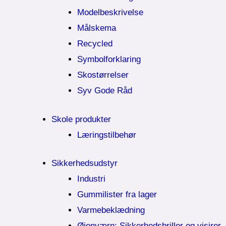
Modelbeskrivelse
Målskema
Recycled
Symbolforklaring
Skostørrelser
Syv Gode Råd
Skole produkter
Læringstilbehør
Sikkerhedsudstyr
Industri
Gummilister fra lager
Varmebeklædning
Øjenværn; Sikkerhedsbriller og visirer