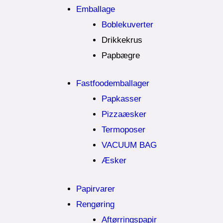
Emballage
Boblekuverter
Drikkekrus
Papbægre
Fastfoodemballager
Papkasser
Pizzaæsker
Termoposer
VACUUM BAG
Æsker
Papirvarer
Rengøring
Aftørringspapir