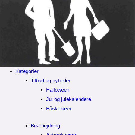
Kategorier
Tilbud og nyheder
Halloween
Jul og julekalendere
Påskeideer
Bearbejdning