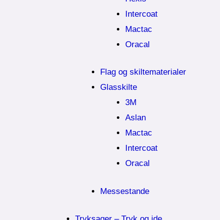
Intercoat
Mactac
Oracal
Flag og skiltematerialer
Glasskilte
3M
Aslan
Mactac
Intercoat
Oracal
Messestande
Tryksager – Tryk og ide