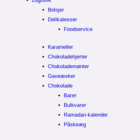
Logoslik
Bolsjer
Delikatesser
Foodservice
Karameller
Chokoladehjerter
Chokolademønter
Gaveæsker
Chokolade
Barer
Bulkvarer
Ramadan-kalender
Påskeæg