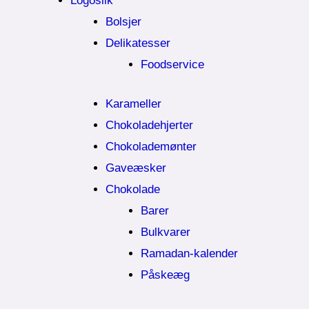
Logoslik
Bolsjer
Delikatesser
Foodservice
Karameller
Chokoladehjerter
Chokolademønter
Gaveæsker
Chokolade
Barer
Bulkvarer
Ramadan-kalender
Påskeæg