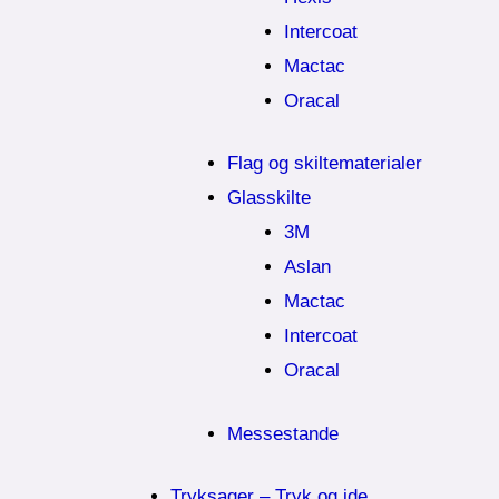
Intercoat
Mactac
Oracal
Flag og skiltematerialer
Glasskilte
3M
Aslan
Mactac
Intercoat
Oracal
Messestande
Tryksager – Tryk og ide