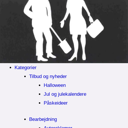
Kategorier
Tilbud og nyheder
Halloween
Jul og julekalendere
Påskeideer
Bearbejdning