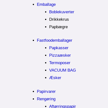
Emballage
Boblekuverter
Drikkekrus
Papbægre
Fastfoodemballager
Papkasser
Pizzaæsker
Termoposer
VACUUM BAG
Æsker
Papirvarer
Rengøring
Aftørringspapir