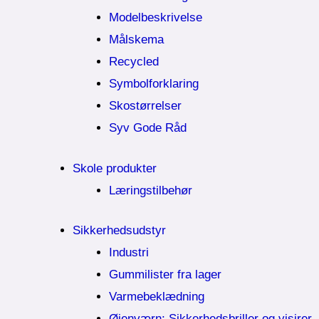
Modelbeskrivelse
Målskema
Recycled
Symbolforklaring
Skostørrelser
Syv Gode Råd
Skole produkter
Læringstilbehør
Sikkerhedsudstyr
Industri
Gummilister fra lager
Varmebeklædning
Øjenværn; Sikkerhedsbriller og visirer