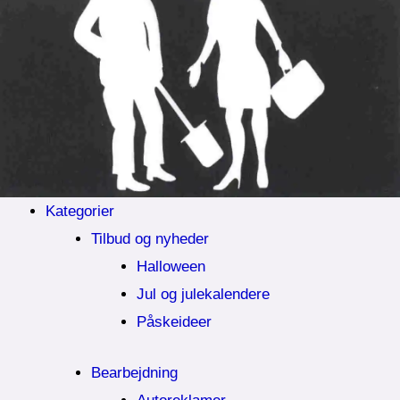
Kategorier
Tilbud og nyheder
Halloween
Jul og julekalendere
Påskeideer
Bearbejdning