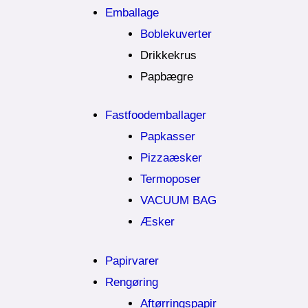
Emballage
Boblekuverter
Drikkekrus
Papbægre
Fastfoodemballager
Papkasser
Pizzaæsker
Termoposer
VACUUM BAG
Æsker
Papirvarer
Rengøring
Aftørringspapir