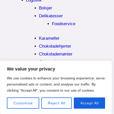
Logoslik
Bolsjer
Delikatesser
Foodservice
Karameller
Chokoladehjerter
Chokolademønter
Gaveæsker
We value your privacy
Chokolade
Barer
We use cookies to enhance your browsing experience, serve
personalised ads or content, and analyse our traffic. By
Bulkvarer
clicking "Accept All", you consent to our use of cookies.
Ramadan-kalender
Påskeæg
Customise
Reject All
Accept All