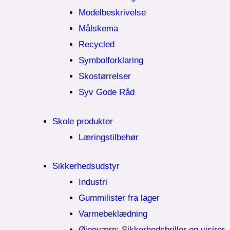
Modelbeskrivelse
Målskema
Recycled
Symbolforklaring
Skostørrelser
Syv Gode Råd
Skole produkter
Læringstilbehør
Sikkerhedsudstyr
Industri
Gummilister fra lager
Varmebeklædning
Øjenværn; Sikkerhedsbriller og visirer