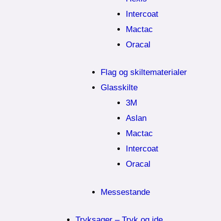
Intercoat
Mactac
Oracal
Flag og skiltematerialer
Glasskilte
3M
Aslan
Mactac
Intercoat
Oracal
Messestande
Tryksager – Tryk og ide