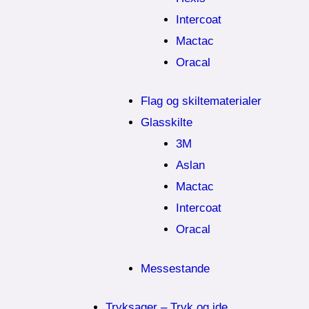
Intercoat
Mactac
Oracal
Flag og skiltematerialer
Glasskilte
3M
Aslan
Mactac
Intercoat
Oracal
Messestande
Tryksager – Tryk og ide