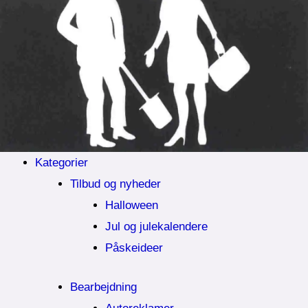
Kategorier
Tilbud og nyheder
Halloween
Jul og julekalendere
Påskeideer
Bearbejdning