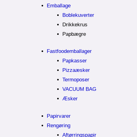
Emballage
Boblekuverter
Drikkekrus
Papbægre
Fastfoodemballager
Papkasser
Pizzaæsker
Termoposer
VACUUM BAG
Æsker
Papirvarer
Rengøring
Aftørringspapir