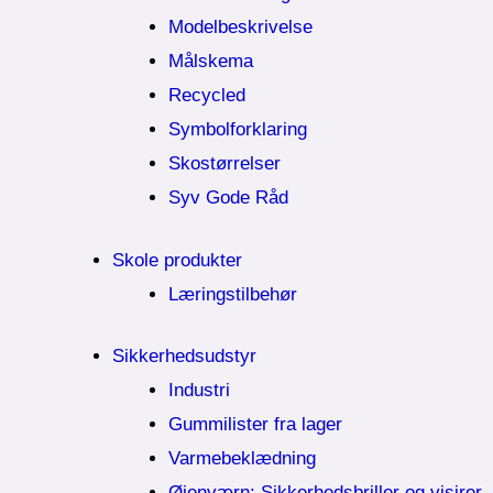
Modelbeskrivelse
Målskema
Recycled
Symbolforklaring
Skostørrelser
Syv Gode Råd
Skole produkter
Læringstilbehør
Sikkerhedsudstyr
Industri
Gummilister fra lager
Varmebeklædning
Øjenværn; Sikkerhedsbriller og visirer