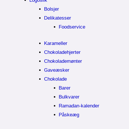
Logoslik
Bolsjer
Delikatesser
Foodservice
Karameller
Chokoladehjerter
Chokolademønter
Gaveæsker
Chokolade
Barer
Bulkvarer
Ramadan-kalender
Påskeæg