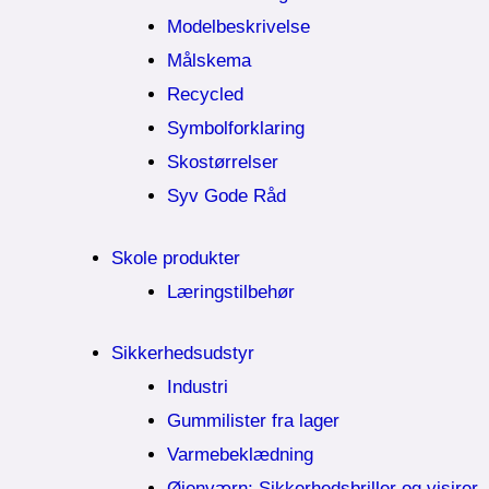
Modelbeskrivelse
Målskema
Recycled
Symbolforklaring
Skostørrelser
Syv Gode Råd
Skole produkter
Læringstilbehør
Sikkerhedsudstyr
Industri
Gummilister fra lager
Varmebeklædning
Øjenværn; Sikkerhedsbriller og visirer