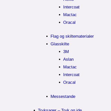
Intercoat
Mactac
Oracal
Flag og skiltematerialer
Glasskilte
3M
Aslan
Mactac
Intercoat
Oracal
Messestande
Tryksager – Tryk og ide