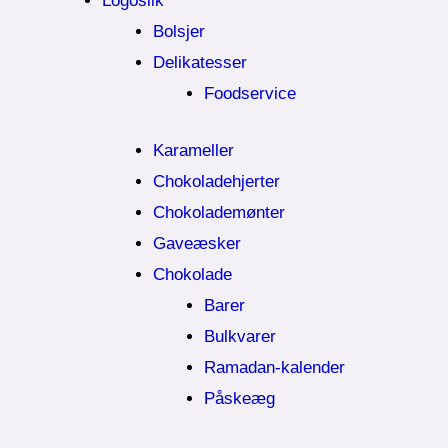
Logoslik
Bolsjer
Delikatesser
Foodservice
Karameller
Chokoladehjerter
Chokolademønter
Gaveæsker
Chokolade
Barer
Bulkvarer
Ramadan-kalender
Påskeæg