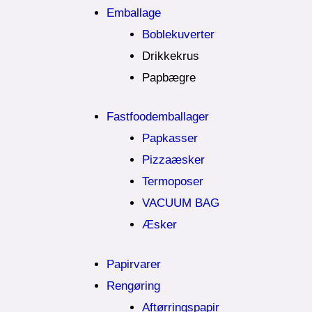
Emballage
Boblekuverter
Drikkekrus
Papbægre
Fastfoodemballager
Papkasser
Pizzaæsker
Termoposer
VACUUM BAG
Æsker
Papirvarer
Rengøring
Aftørringspapir