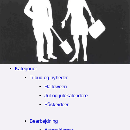
Kategorier
Tilbud og nyheder
Halloween
Jul og julekalendere
Påskeideer
Bearbejdning