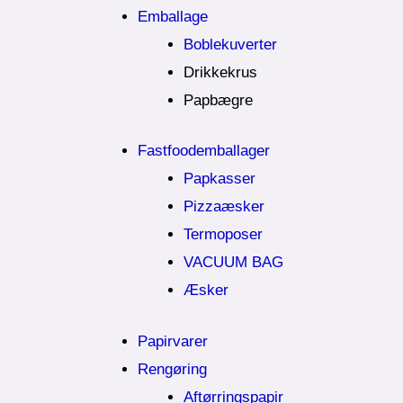
Emballage
Boblekuverter
Drikkekrus
Papbægre
Fastfoodemballager
Papkasser
Pizzaæsker
Termoposer
VACUUM BAG
Æsker
Papirvarer
Rengøring
Aftørringspapir