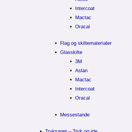
Intercoat
Mactac
Oracal
Flag og skiltematerialer
Glasskilte
3M
Aslan
Mactac
Intercoat
Oracal
Messestande
Tryksager – Tryk og ide