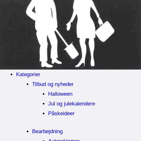
Kategorier
Tilbud og nyheder
Halloween
Jul og julekalendere
Påskeideer
Bearbejdning