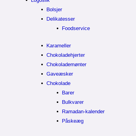
Logoslik
Bolsjer
Delikatesser
Foodservice
Karameller
Chokoladehjerter
Chokolademønter
Gaveæsker
Chokolade
Barer
Bulkvarer
Ramadan-kalender
Påskeæg