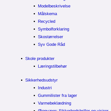
Modelbeskrivelse
Målskema
Recycled
Symbolforklaring
Skostørrelser
Syv Gode Råd
Skole produkter
Læringstilbehør
Sikkerhedsudstyr
Industri
Gummilister fra lager
Varmebeklædning
Øjenværn; Sikkerhedsbriller og visirer