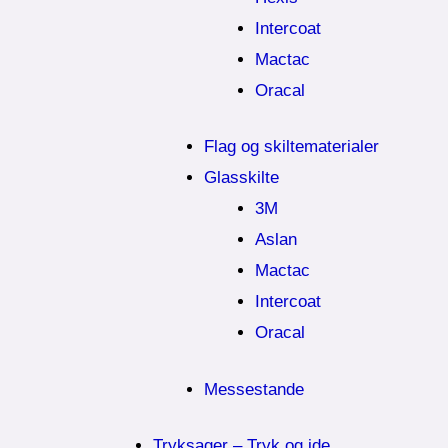
Intercoat
Mactac
Oracal
Flag og skiltematerialer
Glasskilte
3M
Aslan
Mactac
Intercoat
Oracal
Messestande
Tryksager – Tryk og ide