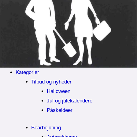
Kategorier
Tilbud og nyheder
Halloween
Jul og julekalendere
Påskeideer
Bearbejdning