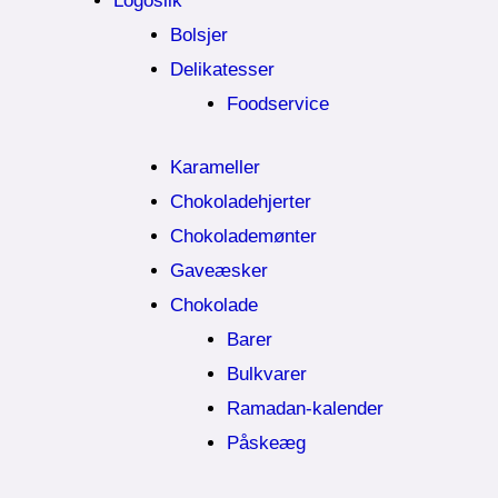
Logoslik
Bolsjer
Delikatesser
Foodservice
Karameller
Chokoladehjerter
Chokolademønter
Gaveæsker
Chokolade
Barer
Bulkvarer
Ramadan-kalender
Påskeæg