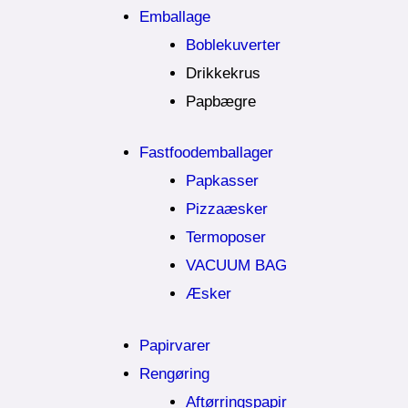
Emballage
Boblekuverter
Drikkekrus
Papbægre
Fastfoodemballager
Papkasser
Pizzaæsker
Termoposer
VACUUM BAG
Æsker
Papirvarer
Rengøring
Aftørringspapir