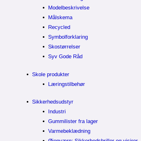
Modelbeskrivelse
Målskema
Recycled
Symbolforklaring
Skostørrelser
Syv Gode Råd
Skole produkter
Læringstilbehør
Sikkerhedsudstyr
Industri
Gummilister fra lager
Varmebeklædning
Øjenværn; Sikkerhedsbriller og visirer