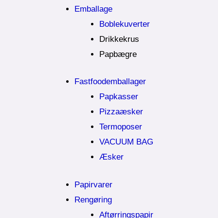
Emballage
Boblekuverter
Drikkekrus
Papbægre
Fastfoodemballager
Papkasser
Pizzaæsker
Termoposer
VACUUM BAG
Æsker
Papirvarer
Rengøring
Aftørringspapir