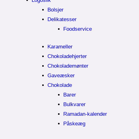
Logoslik
Bolsjer
Delikatesser
Foodservice
Karameller
Chokoladehjerter
Chokolademønter
Gaveæsker
Chokolade
Barer
Bulkvarer
Ramadan-kalender
Påskeæg