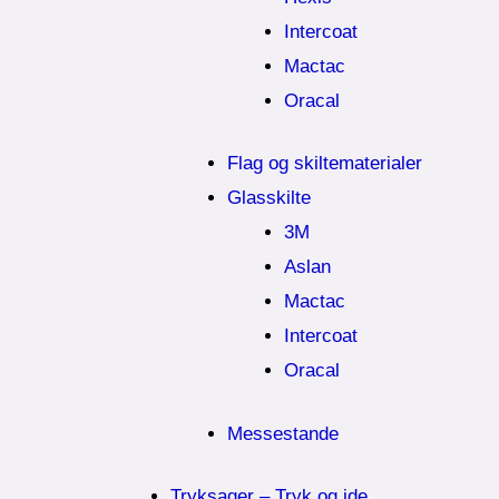
Intercoat
Mactac
Oracal
Flag og skiltematerialer
Glasskilte
3M
Aslan
Mactac
Intercoat
Oracal
Messestande
Tryksager – Tryk og ide