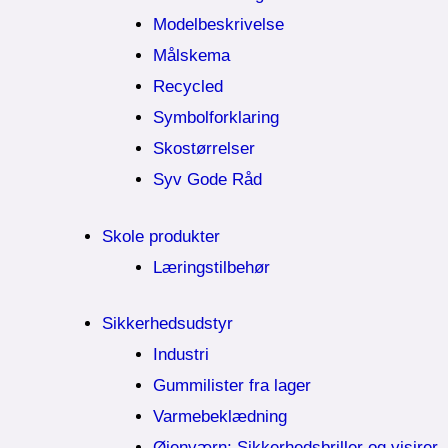
Modelbeskrivelse
Målskema
Recycled
Symbolforklaring
Skostørrelser
Syv Gode Råd
Skole produkter
Læringstilbehør
Sikkerhedsudstyr
Industri
Gummilister fra lager
Varmebeklædning
Øjenværn; Sikkerhedsbriller og visirer