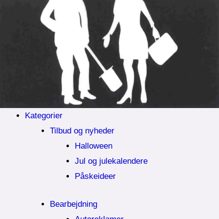
Kategorier
Tilbud og nyheder
Halloween
Jul og julekalendere
Påskeideer
Bearbejdning