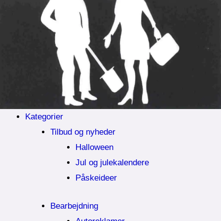
Kategorier
Tilbud og nyheder
Halloween
Jul og julekalendere
Påskeideer
Bearbejdning