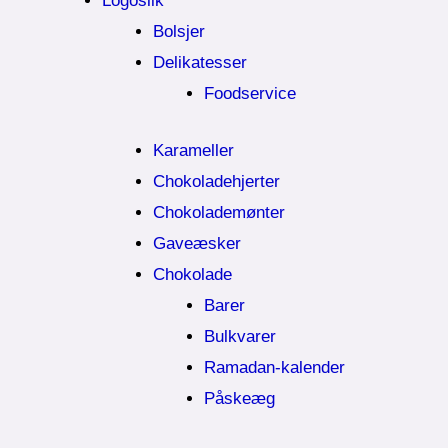
Logoslik
Bolsjer
Delikatesser
Foodservice
Karameller
Chokoladehjerter
Chokolademønter
Gaveæsker
Chokolade
Barer
Bulkvarer
Ramadan-kalender
Påskeæg