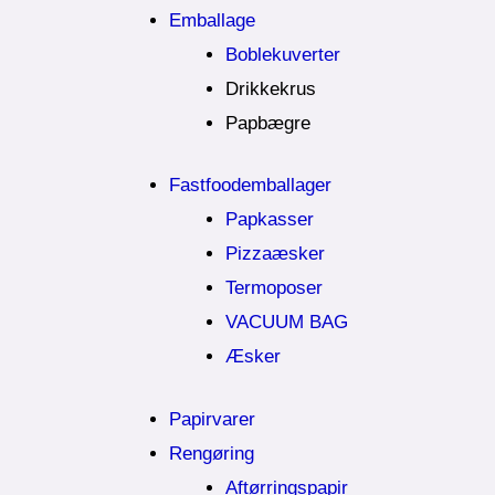
Emballage
Boblekuverter
Drikkekrus
Papbægre
Fastfoodemballager
Papkasser
Pizzaæsker
Termoposer
VACUUM BAG
Æsker
Papirvarer
Rengøring
Aftørringspapir