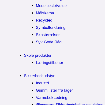
Modelbeskrivelse
Målskema
Recycled
Symbolforklaring
Skostørrelser
Syv Gode Råd
Skole produkter
Læringstilbehør
Sikkerhedsudstyr
Industri
Gummilister fra lager
Varmebeklædning
Øjenværn; Sikkerhedsbriller og visirer