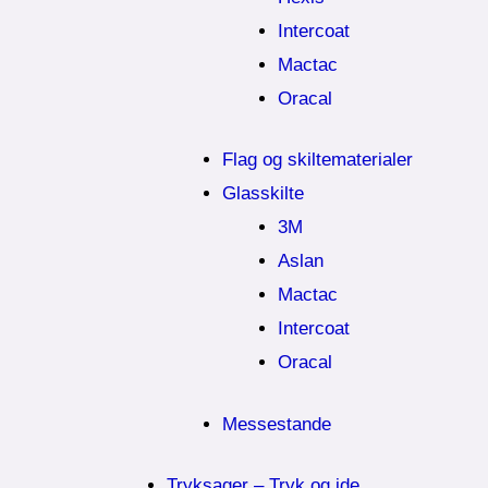
Intercoat
Mactac
Oracal
Flag og skiltematerialer
Glasskilte
3M
Aslan
Mactac
Intercoat
Oracal
Messestande
Tryksager – Tryk og ide