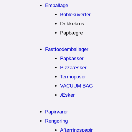
Emballage
Boblekuverter
Drikkekrus
Papbægre
Fastfoodemballager
Papkasser
Pizzaæsker
Termoposer
VACUUM BAG
Æsker
Papirvarer
Rengøring
Aftørringspapir