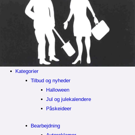
Kategorier
Tilbud og nyheder
Halloween
Jul og julekalendere
Påskeideer
Bearbejdning