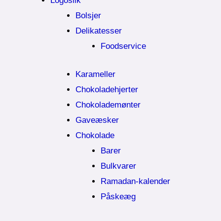
Logoslik
Bolsjer
Delikatesser
Foodservice
Karameller
Chokoladehjerter
Chokolademønter
Gaveæsker
Chokolade
Barer
Bulkvarer
Ramadan-kalender
Påskeæg