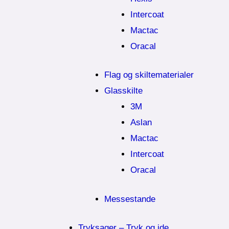
Intercoat
Mactac
Oracal
Flag og skiltematerialer
Glasskilte
3M
Aslan
Mactac
Intercoat
Oracal
Messestande
Tryksager – Tryk og ide