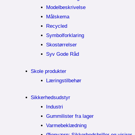
Modelbeskrivelse
Målskema
Recycled
Symbolforklaring
Skostørrelser
Syv Gode Råd
Skole produkter
Læringstilbehør
Sikkerhedsudstyr
Industri
Gummilister fra lager
Varmebeklædning
Øjenværn; Sikkerhedsbriller og visirer