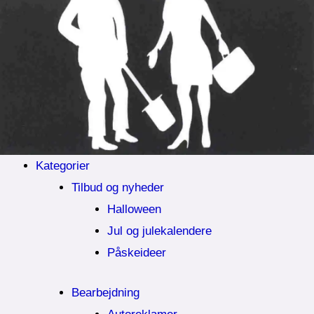
Kategorier
Tilbud og nyheder
Halloween
Jul og julekalendere
Påskeideer
Bearbejdning