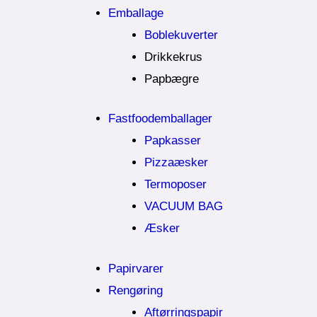
Emballage
Boblekuverter
Drikkekrus
Papbægre
Fastfoodemballager
Papkasser
Pizzaæsker
Termoposer
VACUUM BAG
Æsker
Papirvarer
Rengøring
Aftørringspapir