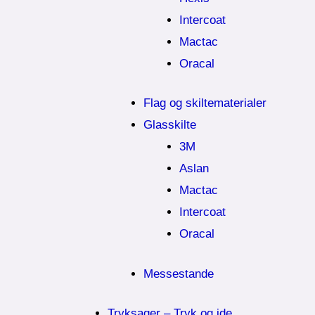
Intercoat
Mactac
Oracal
Flag og skiltematerialer
Glasskilte
3M
Aslan
Mactac
Intercoat
Oracal
Messestande
Tryksager – Tryk og ide