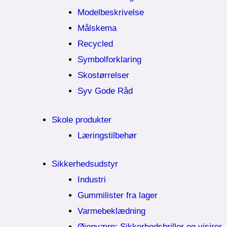
Modelbeskrivelse
Målskema
Recycled
Symbolforklaring
Skostørrelser
Syv Gode Råd
Skole produkter
Læringstilbehør
Sikkerhedsudstyr
Industri
Gummilister fra lager
Varmebeklædning
Øjenværn; Sikkerhedsbriller og visirer