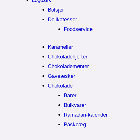
Logoslik
Bolsjer
Delikatesser
Foodservice
Karameller
Chokoladehjerter
Chokolademønter
Gaveæsker
Chokolade
Barer
Bulkvarer
Ramadan-kalender
Påskeæg