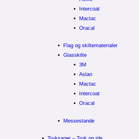
Intercoat
Mactac
Oracal
Flag og skiltematerialer
Glasskilte
3M
Aslan
Mactac
Intercoat
Oracal
Messestande
Tryksager – Tryk og ide