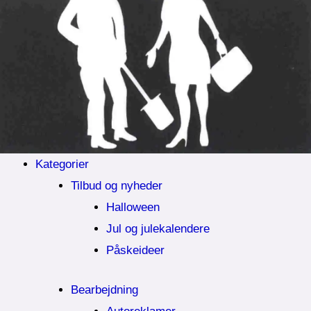
Kategorier
Tilbud og nyheder
Halloween
Jul og julekalendere
Påskeideer
Bearbejdning