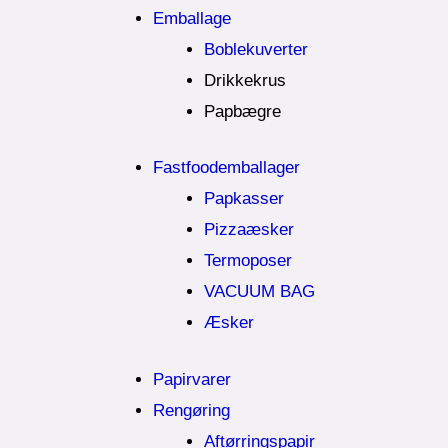
Emballage
Boblekuverter
Drikkekrus
Papbægre
Fastfoodemballager
Papkasser
Pizzaæsker
Termoposer
VACUUM BAG
Æsker
Papirvarer
Rengøring
Aftørringspapir