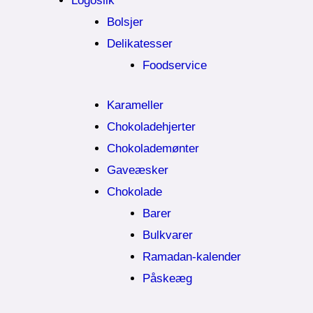
Logoslik
Bolsjer
Delikatesser
Foodservice
Karameller
Chokoladehjerter
Chokolademønter
Gaveæsker
Chokolade
Barer
Bulkvarer
Ramadan-kalender
Påskeæg