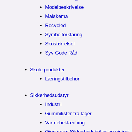
Modelbeskrivelse
Målskema
Recycled
Symbolforklaring
Skostørrelser
Syv Gode Råd
Skole produkter
Læringstilbehør
Sikkerhedsudstyr
Industri
Gummilister fra lager
Varmebeklædning
Øjenværn; Sikkerhedsbriller og visirer