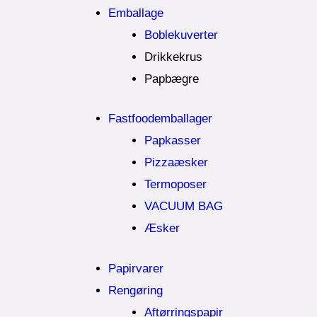
Emballage
Boblekuverter
Drikkekrus
Papbægre
Fastfoodemballager
Papkasser
Pizzaæsker
Termoposer
VACUUM BAG
Æsker
Papirvarer
Rengøring
Aftørringspapir