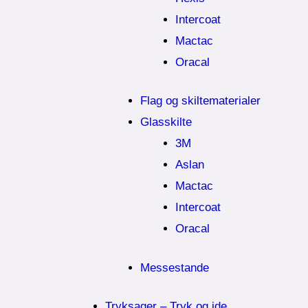
Intercoat
Mactac
Oracal
Flag og skiltematerialer
Glasskilte
3M
Aslan
Mactac
Intercoat
Oracal
Messestande
Tryksager – Tryk og ide