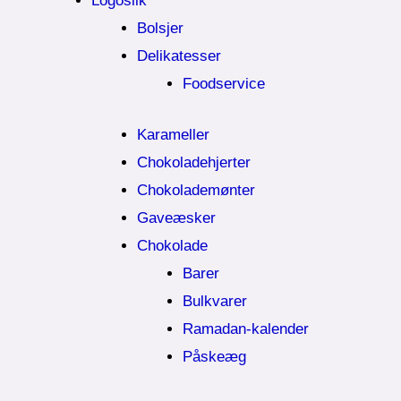
Logoslik
Bolsjer
Delikatesser
Foodservice
Karameller
Chokoladehjerter
Chokolademønter
Gaveæsker
Chokolade
Barer
Bulkvarer
Ramadan-kalender
Påskeæg