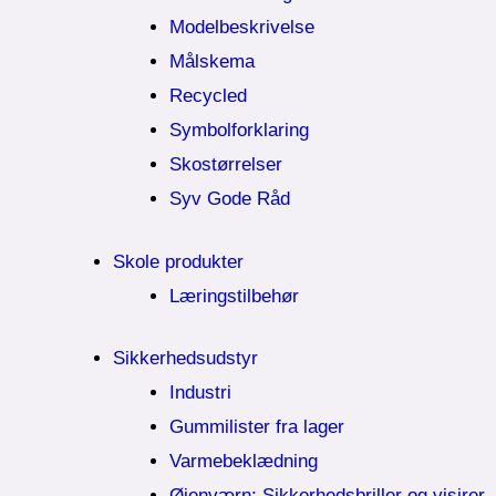
Modelbeskrivelse
Målskema
Recycled
Symbolforklaring
Skostørrelser
Syv Gode Råd
Skole produkter
Læringstilbehør
Sikkerhedsudstyr
Industri
Gummilister fra lager
Varmebeklædning
Øjenværn; Sikkerhedsbriller og visirer