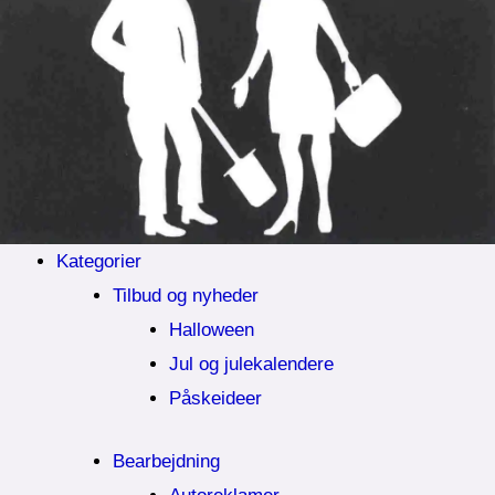
Kategorier
Tilbud og nyheder
Halloween
Jul og julekalendere
Påskeideer
Bearbejdning