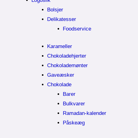
Logoslik
Bolsjer
Delikatesser
Foodservice
Karameller
Chokoladehjerter
Chokolademønter
Gaveæsker
Chokolade
Barer
Bulkvarer
Ramadan-kalender
Påskeæg