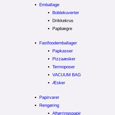
Emballage
Boblekuverter
Drikkekrus
Papbægre
Fastfoodemballager
Papkasser
Pizzaæsker
Termoposer
VACUUM BAG
Æsker
Papirvarer
Rengøring
Aftørringspapir