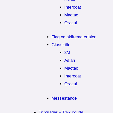
Intercoat
Mactac
Oracal
Flag og skiltematerialer
Glasskilte
3M
Aslan
Mactac
Intercoat
Oracal
Messestande
Tryksager – Tryk og ide