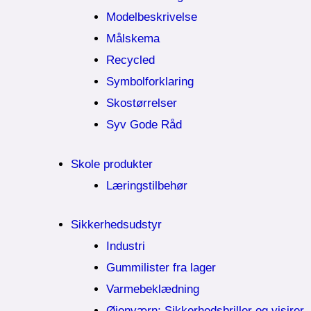
Modelbeskrivelse
Målskema
Recycled
Symbolforklaring
Skostørrelser
Syv Gode Råd
Skole produkter
Læringstilbehør
Sikkerhedsudstyr
Industri
Gummilister fra lager
Varmebeklædning
Øjenværn; Sikkerhedsbriller og visirer