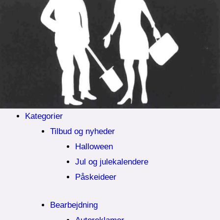
Kategorier
Tilbud og nyheder
Halloween
Jul og julekalendere
Påskeideer
Bearbejdning