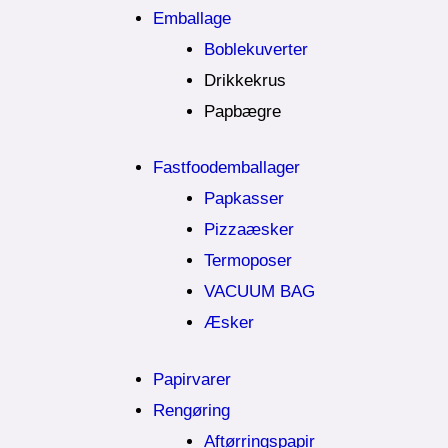
Emballage
Boblekuverter
Drikkekrus
Papbægre
Fastfoodemballager
Papkasser
Pizzaæsker
Termoposer
VACUUM BAG
Æsker
Papirvarer
Rengøring
Aftørringspapir