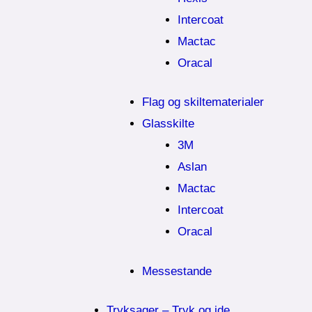
Intercoat
Mactac
Oracal
Flag og skiltematerialer
Glasskilte
3M
Aslan
Mactac
Intercoat
Oracal
Messestande
Tryksager – Tryk og ide