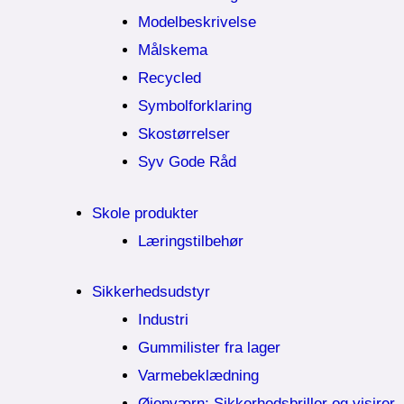
Modelbeskrivelse
Målskema
Recycled
Symbolforklaring
Skostørrelser
Syv Gode Råd
Skole produkter
Læringstilbehør
Sikkerhedsudstyr
Industri
Gummilister fra lager
Varmebeklædning
Øjenværn; Sikkerhedsbriller og visirer