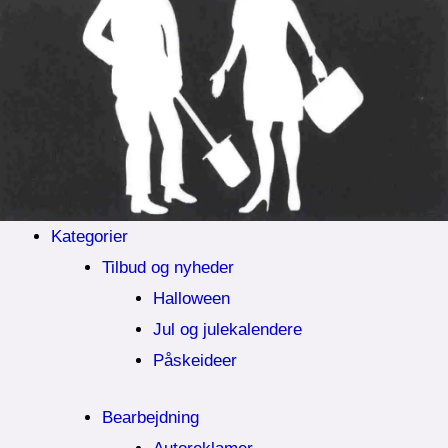
Kategorier
Tilbud og nyheder
Halloween
Jul og julekalendere
Påskeideer
Bearbejdning