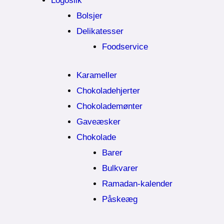
Logoslik
Bolsjer
Delikatesser
Foodservice
Karameller
Chokoladehjerter
Chokolademønter
Gaveæsker
Chokolade
Barer
Bulkvarer
Ramadan-kalender
Påskeæg