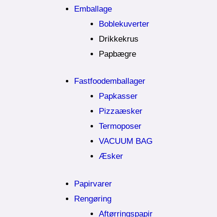
Emballage
Boblekuverter
Drikkekrus
Papbægre
Fastfoodemballager
Papkasser
Pizzaæsker
Termoposer
VACUUM BAG
Æsker
Papirvarer
Rengøring
Aftørringspapir