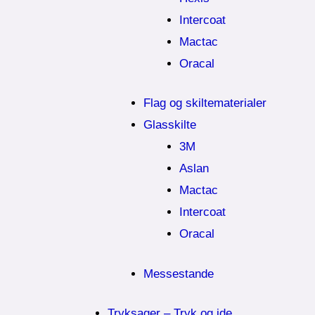
Intercoat
Mactac
Oracal
Flag og skiltematerialer
Glasskilte
3M
Aslan
Mactac
Intercoat
Oracal
Messestande
Tryksager – Tryk og ide