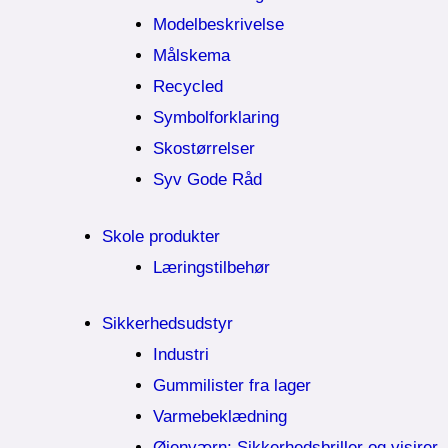
Modelbeskrivelse
Målskema
Recycled
Symbolforklaring
Skostørrelser
Syv Gode Råd
Skole produkter
Læringstilbehør
Sikkerhedsudstyr
Industri
Gummilister fra lager
Varmebeklædning
Øjenværn; Sikkerhedsbriller og visirer