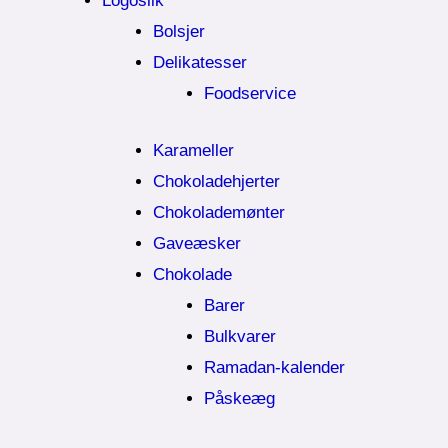
Logoslik
Bolsjer
Delikatesser
Foodservice
Karameller
Chokoladehjerter
Chokolademønter
Gaveæsker
Chokolade
Barer
Bulkvarer
Ramadan-kalender
Påskeæg