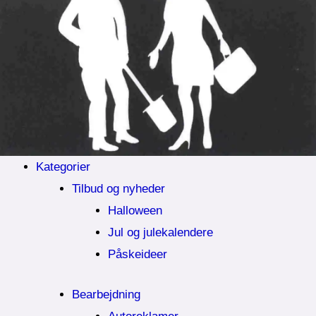
Kategorier
Tilbud og nyheder
Halloween
Jul og julekalendere
Påskeideer
Bearbejdning