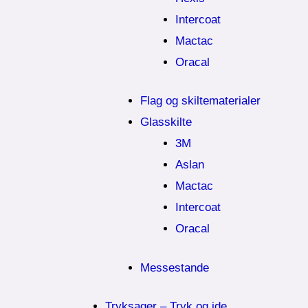
Intercoat
Mactac
Oracal
Flag og skiltematerialer
Glasskilte
3M
Aslan
Mactac
Intercoat
Oracal
Messestande
Tryksager – Tryk og ide