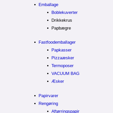
Emballage
Boblekuverter
Drikkekrus
Papbægre
Fastfoodemballager
Papkasser
Pizzaæsker
Termoposer
VACUUM BAG
Æsker
Papirvarer
Rengøring
Aftørringspapir