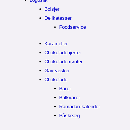
Logoslik
Bolsjer
Delikatesser
Foodservice
Karameller
Chokoladehjerter
Chokolademønter
Gaveæsker
Chokolade
Barer
Bulkvarer
Ramadan-kalender
Påskeæg