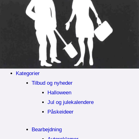
Kategorier
Tilbud og nyheder
Halloween
Jul og julekalendere
Påskeideer
Bearbejdning