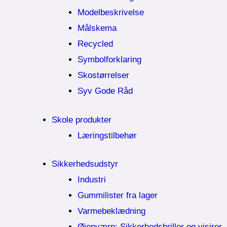
Modelbeskrivelse
Målskema
Recycled
Symbolforklaring
Skostørrelser
Syv Gode Råd
Skole produkter
Læringstilbehør
Sikkerhedsudstyr
Industri
Gummilister fra lager
Varmebeklædning
Øjenværn; Sikkerhedsbriller og visirer