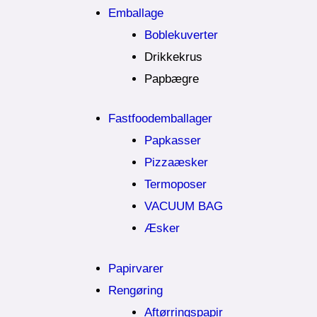
Emballage
Boblekuverter
Drikkekrus
Papbægre
Fastfoodemballager
Papkasser
Pizzaæsker
Termoposer
VACUUM BAG
Æsker
Papirvarer
Rengøring
Aftørringspapir