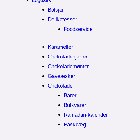
Logoslik
Bolsjer
Delikatesser
Foodservice
Karameller
Chokoladehjerter
Chokolademønter
Gaveæsker
Chokolade
Barer
Bulkvarer
Ramadan-kalender
Påskeæg