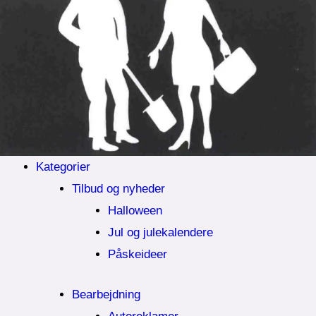
Kategorier
Tilbud og nyheder
Halloween
Jul og julekalendere
Påskeideer
Bearbejdning