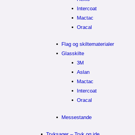
Intercoat
Mactac
Oracal
Flag og skiltematerialer
Glasskilte
3M
Aslan
Mactac
Intercoat
Oracal
Messestande
Tryksager – Tryk og ide