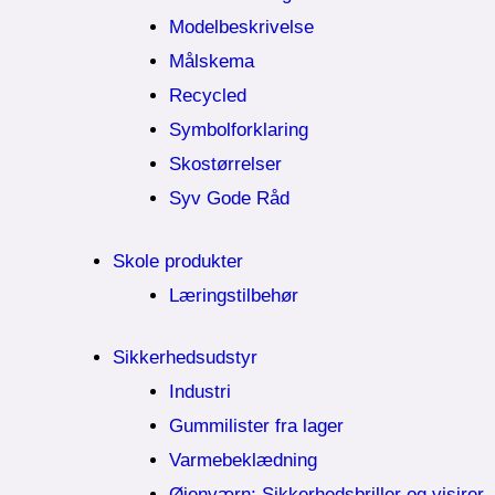
Modelbeskrivelse
Målskema
Recycled
Symbolforklaring
Skostørrelser
Syv Gode Råd
Skole produkter
Læringstilbehør
Sikkerhedsudstyr
Industri
Gummilister fra lager
Varmebeklædning
Øjenværn; Sikkerhedsbriller og visirer