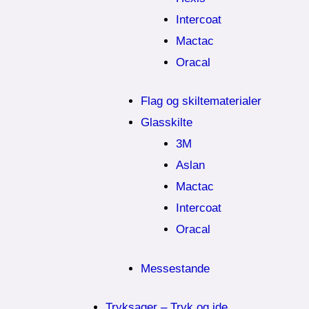
Intercoat
Mactac
Oracal
Flag og skiltematerialer
Glasskilte
3M
Aslan
Mactac
Intercoat
Oracal
Messestande
Tryksager – Tryk og ide