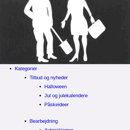
Kategorier
Tilbud og nyheder
Halloween
Jul og julekalendere
Påskeideer
Bearbejdning