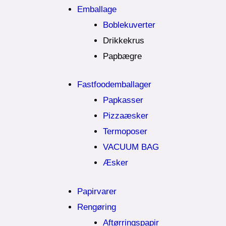
Emballage
Boblekuverter
Drikkekrus
Papbægre
Fastfoodemballager
Papkasser
Pizzaæsker
Termoposer
VACUUM BAG
Æsker
Papirvarer
Rengøring
Aftørringspapir