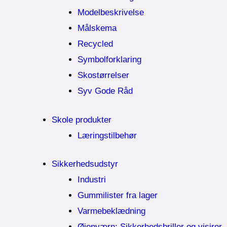
Modelbeskrivelse
Målskema
Recycled
Symbolforklaring
Skostørrelser
Syv Gode Råd
Skole produkter
Læringstilbehør
Sikkerhedsudstyr
Industri
Gummilister fra lager
Varmebeklædning
Øjenværn; Sikkerhedsbriller og visirer