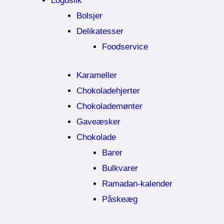
Logoslik
Bolsjer
Delikatesser
Foodservice
Karameller
Chokoladehjerter
Chokolademønter
Gaveæsker
Chokolade
Barer
Bulkvarer
Ramadan-kalender
Påskeæg