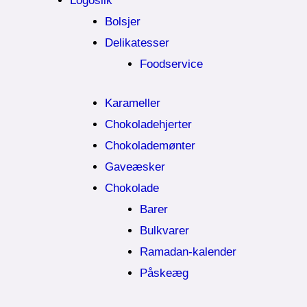
Logoslik
Bolsjer
Delikatesser
Foodservice
Karameller
Chokoladehjerter
Chokolademønter
Gaveæsker
Chokolade
Barer
Bulkvarer
Ramadan-kalender
Påskeæg