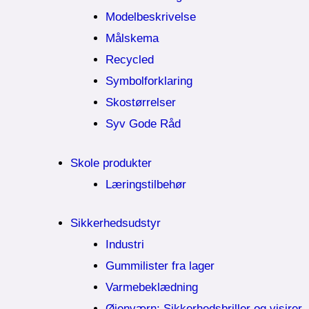
Modelbeskrivelse
Målskema
Recycled
Symbolforklaring
Skostørrelser
Syv Gode Råd
Skole produkter
Læringstilbehør
Sikkerhedsudstyr
Industri
Gummilister fra lager
Varmebeklædning
Øjenværn; Sikkerhedsbriller og visirer