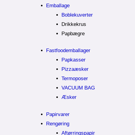
Emballage
Boblekuverter
Drikkekrus
Papbægre
Fastfoodemballager
Papkasser
Pizzaæsker
Termoposer
VACUUM BAG
Æsker
Papirvarer
Rengøring
Aftørringspapir