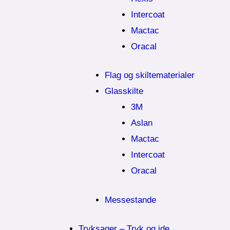
Intercoat
Mactac
Oracal
Flag og skiltematerialer
Glasskilte
3M
Aslan
Mactac
Intercoat
Oracal
Messestande
Tryksager – Tryk og ide