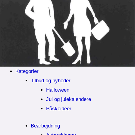
Kategorier
Tilbud og nyheder
Halloween
Jul og julekalendere
Påskeideer
Bearbejdning