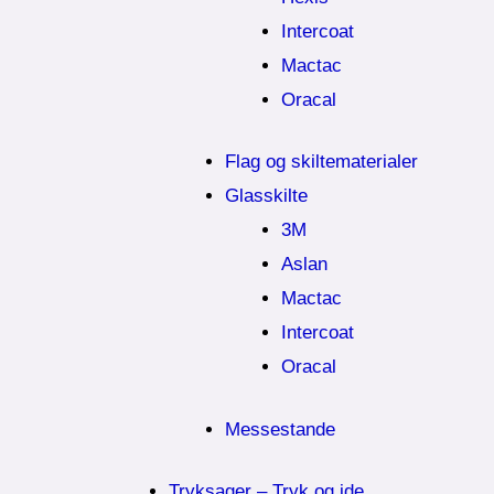
Intercoat
Mactac
Oracal
Flag og skiltematerialer
Glasskilte
3M
Aslan
Mactac
Intercoat
Oracal
Messestande
Tryksager – Tryk og ide