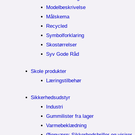
Modelbeskrivelse
Målskema
Recycled
Symbolforklaring
Skostørrelser
Syv Gode Råd
Skole produkter
Læringstilbehør
Sikkerhedsudstyr
Industri
Gummilister fra lager
Varmebeklædning
Øjenværn; Sikkerhedsbriller og visirer