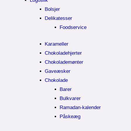
Logoslik
Bolsjer
Delikatesser
Foodservice
Karameller
Chokoladehjerter
Chokolademønter
Gaveæsker
Chokolade
Barer
Bulkvarer
Ramadan-kalender
Påskeæg