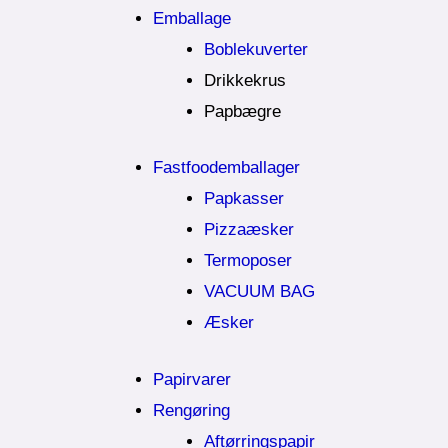
Emballage
Boblekuverter
Drikkekrus
Papbægre
Fastfoodemballager
Papkasser
Pizzaæsker
Termoposer
VACUUM BAG
Æsker
Papirvarer
Rengøring
Aftørringspapir