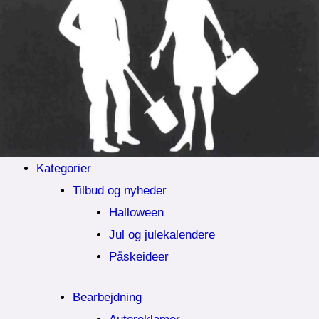
Kategorier
Tilbud og nyheder
Halloween
Jul og julekalendere
Påskeideer
Bearbejdning